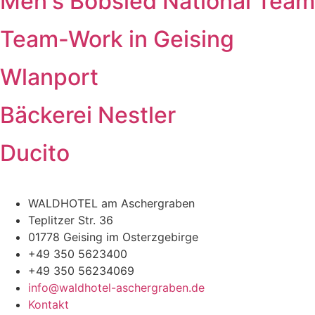
Men's Bobsled National Team
Team-Work in Geising
Wlanport
Bäckerei Nestler
Ducito
WALDHOTEL am Aschergraben
Teplitzer Str. 36
01778 Geising im Osterzgebirge
+49 350 5623400
+49 350 56234069
info@waldhotel-aschergraben.de
Kontakt